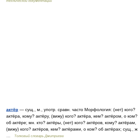
технической документации
актёр
— сущ., м., употр. сравн. часто Морфология: (нет) кого?
актёра, кому? актёру, (вижу) кого? актёра, кем? актёром, о ком?
об актёре; мн. кто? актёры, (нет) кого? актёров, кому? актёрам,
(вижу) кого? актёров, кем? актёрами, о ком? об актёрах; сущ., ж
…
Толковый словарь Дмитриева