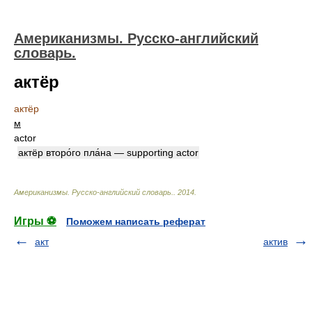
Американизмы. Русско-английский
словарь.
актёр
актёр
м
actor
актёр второ́го пла́на — supporting actor
Американизмы. Русско-английский словарь.
.
2014
.
Игры ⚽
Поможем написать реферат
акт
актив